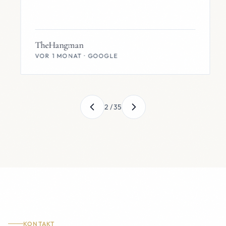
TheHangman
VOR 1 MONAT · GOOGLE
2
/
35
KONTAKT