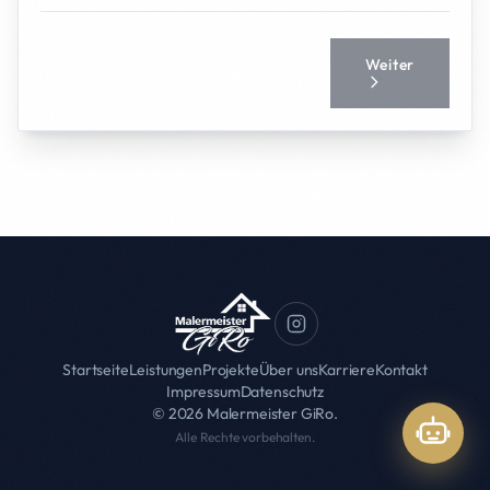
Weiter
Startseite
Leistungen
Projekte
Über uns
Karriere
Kontakt
Impressum
Datenschutz
© 2026 Malermeister GiRo.
Alle Rechte vorbehalten.